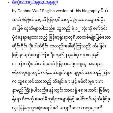
စိန်ဗိုလ်တင့် (၁၉၈၃-၁၉၉၄)
by Daphne Wolf English version of this biography မိတ်
ဆက် စိန်ဗိုလ်တင့်ကို မြန်မာ့ဂီတတွင် ဦးဆောင်သူတစ်ဦး
အဖြစ် လူသိများပါသည်။ သူသည် ဗုံ ၁၂ လုံးကို စက်ဝိုင်း
ပုံစံနေရာချထားသည့် မြန်မာ့ရိုးရာတူရိယာတစ်မျိုးဖြစ်သော
ဆိုင်းဝိုင်း (ဒိုးပါတ်ဝိုင်း ဟုလည်းခေါ်ဆိုကြသည်) တီးခြင်း
ဖြင့် နာမည်ကျော်ကြားပြီး ၁၉၆၂ ခုနှစ်မှ ၁၉၈၈ ခုနှစ်
အကြား ဆိုရှယ်လစ်ခေတ် မြန်မာ့ယဉ်ကျေးမှု အနုပညာ
ဖန်တီးမှုများတွင် ကန့်သတ်ချက်များ ချမှတ်ထားသည့်ကြား
က သူရေးစပ်ထားသည့် သီချင်းများနှင့် ဖန်တီးမှုများက
နာမည်ကြီးခဲ့ပါသည်။ နန်းတွင်းကာလရှိ ရှေးဟောင်း မြန်မာ့
ရိုးရာ ဂီတကို ခေတ်မီတူရိယာများဖြင့် ပေါင်းစပ်ဖန်တီးနိုင်ခဲ့
သူ၊ မြန်မာ့လူ့အဖွဲ့အစည်း၏ မတူညီသော ကဏ္ဍများကို