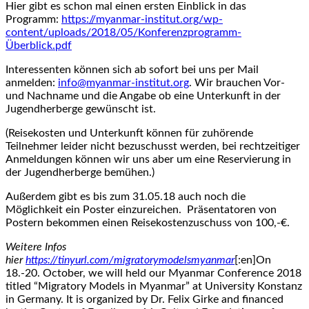
Hier gibt es schon mal einen ersten Einblick in das
Programm:
https://myanmar-institut.org/wp-
content/uploads/2018/05/Konferenzprogramm-
Überblick.pdf
Interessenten können sich ab sofort bei uns per Mail
anmelden:
info@myanmar-institut.org
. Wir brauchen Vor-
und Nachname und die Angabe ob eine Unterkunft in der
Jugendherberge gewünscht ist.
(Reisekosten und Unterkunft können für zuhörende
Teilnehmer leider nicht bezuschusst werden, bei rechtzeitiger
Anmeldungen können wir uns aber um eine Reservierung in
der Jugendherberge bemühen.)
Außerdem gibt es bis zum 31.05.18 auch noch die
Möglichkeit ein Poster einzureichen. Präsentatoren von
Postern bekommen einen Reisekostenzuschuss von 100,-€.
Weitere Infos
hier
https://tinyurl.com/migratorymodelsmyanmar
[:en]On
18.-20. October, we will held our Myanmar Conference 2018
titled “Migratory Models in Myanmar” at University Konstanz
in Germany. It is organized by Dr. Felix Girke and financed