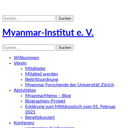
Suchen
nach:
Myanmar-Institut e. V.
Suchen
nach:
Willkommen
Verein
Mitglieder
Mitglied werden
Beitrittsordnung
Myanmar Forschende der Universität Zürich
Aktivitäten
MyanmarMemo – Blog
Biographien-Projekt
Erklärung zum Militärputsch vom 01. Februar
2021
Benefizkonzert
Konferenz