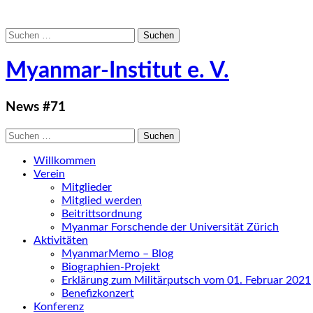
Suchen
nach:
Myanmar-Institut e. V.
News #71
Suchen
nach:
Willkommen
Verein
Mitglieder
Mitglied werden
Beitrittsordnung
Myanmar Forschende der Universität Zürich
Aktivitäten
MyanmarMemo – Blog
Biographien-Projekt
Erklärung zum Militärputsch vom 01. Februar 2021
Benefizkonzert
Konferenz