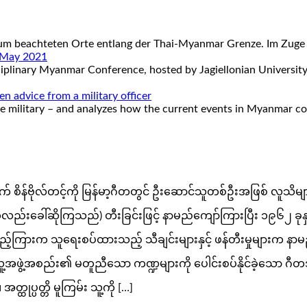
 kaum beachteten Orte entlang der Thai-Myanmar Grenze. Im Zuge
. May 2021
sciplinary Myanmar Conference, hosted by Jagiellonian Universi
 advice from a military officer
the military – and analyzes how the current events in Myanmar 
က် စိန်ဗိုလ်တင့်ကို မြန်မာ့ဂီတတွင် ဦးဆောင်သူတစ်ဦးအဖြစ် လူသိမျ
ိုင်း ဟုလည်းခေါ်ဆိုကြသည်) တီးခြင်းဖြင့် နာမည်ကျော်ကြားပြီး ၁၉၆၂ 
ကြားက သူရေးစပ်ထားသည့် သီချင်းများနှင့် ဖန်တီးမှုများက နာမည်က
မြန်မာ့လူ့အဖွဲ့အစည်း၏ မတူညီသော ကဏ္ဍများကို ပေါင်းစပ်နိုင်ခဲ့
ုပ္ပတ္တိ မူကြမ်း သူ့ကို […]