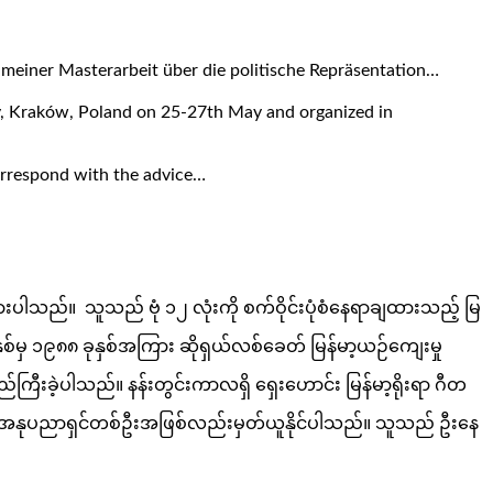
 meiner Masterarbeit über die politische Repräsentation…
ty, Kraków, Poland on 25-27th May and organized in
correspond with the advice…
ားပါသည်။ သူသည် ဗုံ ၁၂ လုံးကို စက်ဝိုင်းပုံစံနေရာချထားသည့် မြ
ခုနှစ်မှ ၁၉၈၈ ခုနှစ်အကြား ဆိုရှယ်လစ်ခေတ် မြန်မာ့ယဉ်ကျေးမှု
ြီးခဲ့ပါသည်။ နန်းတွင်းကာလရှိ ရှေးဟောင်း မြန်မာ့ရိုးရာ ဂီတ
သော ဂီတအနုပညာရှင်တစ်ဦးအဖြစ်လည်းမှတ်ယူနိုင်ပါသည်။ သူသည် ဦးနေ