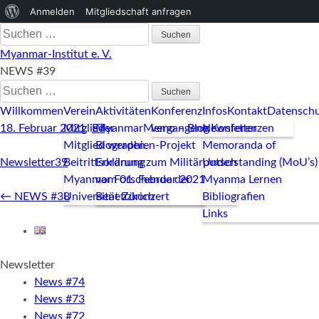
Über
Anmelden
Mitgliedschaft anfragen
Suchen
WordPress
nach:
Myanmar-Institut e. V.
NEWS #39
Suchen
nach:
Willkommen
Verein
Aktivitäten
Konferenz
Infos
Kontakt
Datenschu
18. Februar 2021
Mitglieder
ET
MyanmarMemo – Blog
vergangene Konferenzen
Newsletter
Mitglied werden
Biographien-Projekt
Memoranda of
Newsletter39
Beitrittsordnung
Erklärung zum Militärputsch
Understanding (MoU’s)
Myanmar Forschende der
vom 01. Februar 2021
Myanma Lernen
Post
←
NEWS #38
Universität Zürich
Benefizkonzert
Bibliografien
navigation
Links
Newsletter
News #74
News #73
News #72