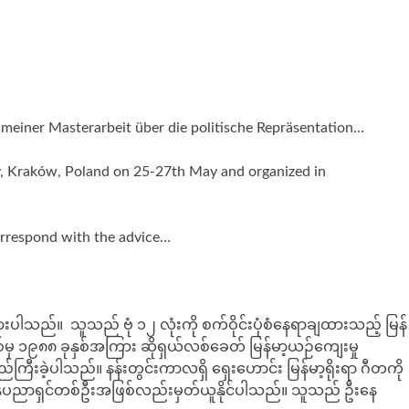
 meiner Masterarbeit über die politische Repräsentation…
ty, Kraków, Poland on 25-27th May and organized in
correspond with the advice…
ားပါသည်။ သူသည် ဗုံ ၁၂ လုံးကို စက်ဝိုင်းပုံစံနေရာချထားသည့် မြန်
နှစ်မှ ၁၉၈၈ ခုနှစ်အကြား ဆိုရှယ်လစ်ခေတ် မြန်မာ့ယဉ်ကျေးမှု
ြီးခဲ့ပါသည်။ နန်းတွင်းကာလရှိ ရှေးဟောင်း မြန်မာ့ရိုးရာ ဂီတကို
 ဂီတအနုပညာရှင်တစ်ဦးအဖြစ်လည်းမှတ်ယူနိုင်ပါသည်။ သူသည် ဦးနေ