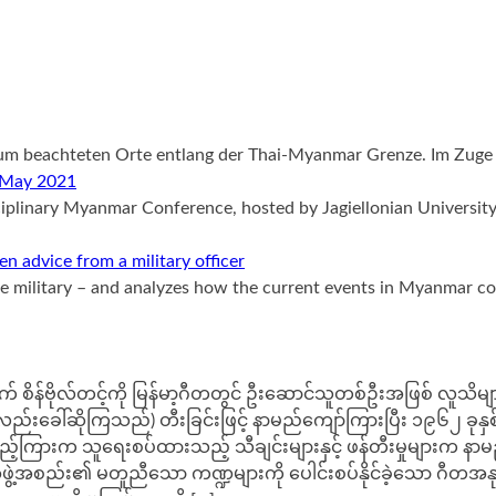
 kaum beachteten Orte entlang der Thai-Myanmar Grenze. Im Zuge
. May 2021
sciplinary Myanmar Conference, hosted by Jagiellonian Universi
 advice from a military officer
the military – and analyzes how the current events in Myanmar 
က် စိန်ဗိုလ်တင့်ကို မြန်မာ့ဂီတတွင် ဦးဆောင်သူတစ်ဦးအဖြစ် လူသိမျ
င်း ဟုလည်းခေါ်ဆိုကြသည်) တီးခြင်းဖြင့် နာမည်ကျော်ကြားပြီး ၁၉၆၂ ခု
ကြားက သူရေးစပ်ထားသည့် သီချင်းများနှင့် ဖန်တီးမှုများက နာမည်က
မာ့လူ့အဖွဲ့အစည်း၏ မတူညီသော ကဏ္ဍများကို ပေါင်းစပ်နိုင်ခဲ့သော