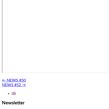
Post
←
NEWS #50
NEWS #52
→
navigation
Newsletter