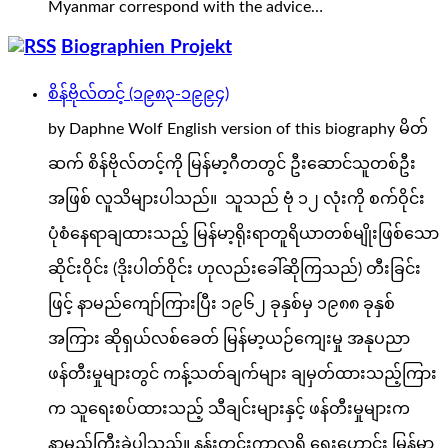
Myanmar correspond with the advice…
Biographien Projekt
စိန်ဗိုလ်တင့် (၁၉၈၃-၁၉၉၄)
by Daphne Wolf English version of this biography မိတ်
ဆက် စိန်ဗိုလ်တင့်ကို မြန်မာ့ဂီတတွင် ဦးဆောင်သူတစ်ဦး
အဖြစ် လူသိများပါသည်။ သူသည် ဗုံ ၁၂ လုံးကို စက်ဝိုင်း
ပုံစံနေရာချထားသည့် မြန်မာ့ရိုးရာတူရိယာတစ်မျိုးဖြစ်သော
ဆိုင်းဝိုင်း (ဒိုးပါတ်ဝိုင်း ဟုလည်းခေါ်ဆိုကြသည်) တီးခြင်း
ဖြင့် နာမည်ကျော်ကြားပြီး ၁၉၆၂ ခုနှစ်မှ ၁၉၈၈ ခုနှစ်
အကြား ဆိုရှယ်လစ်ခေတ် မြန်မာ့ယဉ်ကျေးမှု အနုပညာ
ဖန်တီးမှုများတွင် ကန့်သတ်ချက်များ ချမှတ်ထားသည့်ကြား
က သူရေးစပ်ထားသည့် သီချင်းများနှင့် ဖန်တီးမှုများက
နာမည်ကြီးခဲ့ပါသည်။ နန်းတွင်းကာလရှိ ရှေးဟောင်း မြန်မာ့