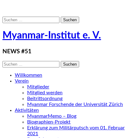
Suchen
nach:
Myanmar-Institut e. V.
NEWS #51
Suchen
nach:
Willkommen
Verein
Mitglieder
Mitglied werden
Beitrittsordnung
Myanmar Forschende der Universität Zürich
Aktivitäten
MyanmarMemo – Blog
Biographien-Projekt
Erklärung zum Militärputsch vom 01. Februar
2021