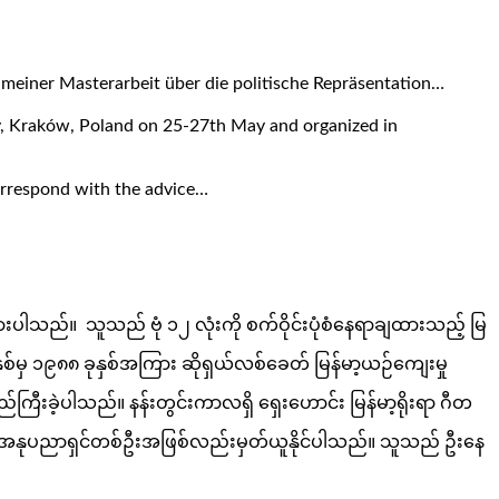
 meiner Masterarbeit über die politische Repräsentation…
ty, Kraków, Poland on 25-27th May and organized in
correspond with the advice…
ားပါသည်။ သူသည် ဗုံ ၁၂ လုံးကို စက်ဝိုင်းပုံစံနေရာချထားသည့် မြ
ခုနှစ်မှ ၁၉၈၈ ခုနှစ်အကြား ဆိုရှယ်လစ်ခေတ် မြန်မာ့ယဉ်ကျေးမှု
ြီးခဲ့ပါသည်။ နန်းတွင်းကာလရှိ ရှေးဟောင်း မြန်မာ့ရိုးရာ ဂီတ
သော ဂီတအနုပညာရှင်တစ်ဦးအဖြစ်လည်းမှတ်ယူနိုင်ပါသည်။ သူသည် ဦးနေ