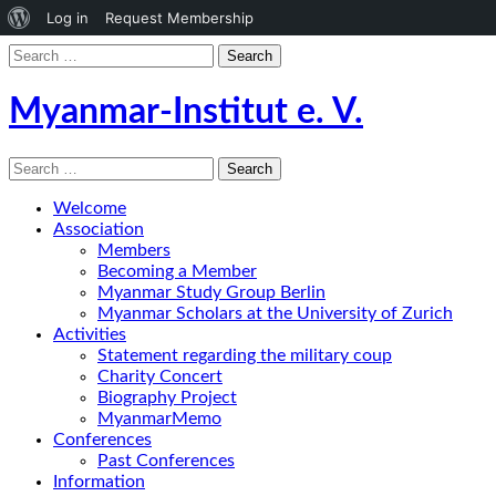
About
Log in
Request Membership
WordPress
Search
for:
Myanmar-Institut e. V.
Search
for:
Welcome
Association
Members
Becoming a Member
Myanmar Study Group Berlin
Myanmar Scholars at the University of Zurich
Activities
Statement regarding the military coup
Charity Concert
Biography Project
MyanmarMemo
Conferences
Past Conferences
Information