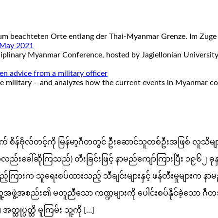
 kaum beachteten Orte entlang der Thai-Myanmar Grenze. Im Zuge
. May 2021
sciplinary Myanmar Conference, hosted by Jagiellonian Universi
 advice from a military officer
the military – and analyzes how the current events in Myanmar 
က် စိန်ဗိုလ်တင့်ကို မြန်မာ့ဂီတတွင် ဦးဆောင်သူတစ်ဦးအဖြစ် လူသိမျ
ိုင်း ဟုလည်းခေါ်ဆိုကြသည်) တီးခြင်းဖြင့် နာမည်ကျော်ကြားပြီး ၁၉၆၂ 
ကြားက သူရေးစပ်ထားသည့် သီချင်းများနှင့် ဖန်တီးမှုများက နာမည်က
မြန်မာ့လူ့အဖွဲ့အစည်း၏ မတူညီသော ကဏ္ဍများကို ပေါင်းစပ်နိုင်ခဲ့
ုပ္ပတ္တိ မူကြမ်း သူ့ကို […]