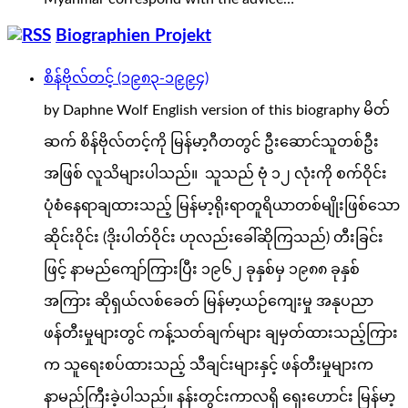
Biographien Projekt
စိန်ဗိုလ်တင့် (၁၉၈၃-၁၉၉၄)
by Daphne Wolf English version of this biography မိတ်
ဆက် စိန်ဗိုလ်တင့်ကို မြန်မာ့ဂီတတွင် ဦးဆောင်သူတစ်ဦး
အဖြစ် လူသိများပါသည်။ သူသည် ဗုံ ၁၂ လုံးကို စက်ဝိုင်း
ပုံစံနေရာချထားသည့် မြန်မာ့ရိုးရာတူရိယာတစ်မျိုးဖြစ်သော
ဆိုင်းဝိုင်း (ဒိုးပါတ်ဝိုင်း ဟုလည်းခေါ်ဆိုကြသည်) တီးခြင်း
ဖြင့် နာမည်ကျော်ကြားပြီး ၁၉၆၂ ခုနှစ်မှ ၁၉၈၈ ခုနှစ်
အကြား ဆိုရှယ်လစ်ခေတ် မြန်မာ့ယဉ်ကျေးမှု အနုပညာ
ဖန်တီးမှုများတွင် ကန့်သတ်ချက်များ ချမှတ်ထားသည့်ကြား
က သူရေးစပ်ထားသည့် သီချင်းများနှင့် ဖန်တီးမှုများက
နာမည်ကြီးခဲ့ပါသည်။ နန်းတွင်းကာလရှိ ရှေးဟောင်း မြန်မာ့