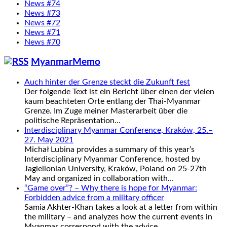
News #74
News #73
News #72
News #71
News #70
MyanmarMemo
Auch hinter der Grenze steckt die Zukunft fest
Der folgende Text ist ein Bericht über einen der vielen
kaum beachteten Orte entlang der Thai-Myanmar
Grenze. Im Zuge meiner Masterarbeit über die
politische Repräsentation…
Interdisciplinary Myanmar Conference, Kraków, 25.–
27. May 2021
Michał Lubina provides a summary of this year’s
Interdisciplinary Myanmar Conference, hosted by
Jagiellonian University, Kraków, Poland on 25-27th
May and organized in collaboration with…
“Game over”? – Why there is hope for Myanmar:
Forbidden advice from a military officer
Samia Akhter-Khan takes a look at a letter from within
the military – and analyzes how the current events in
Myanmar correspond with the advice…