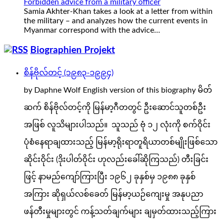
Forbidden advice from a military officer
Samia Akhter-Khan takes a look at a letter from within
the military – and analyzes how the current events in
Myanmar correspond with the advice…
Biographien Projekt
စိန်ဗိုလ်တင့် (၁၉၈၃-၁၉၉၄)
by Daphne Wolf English version of this biography မိတ်
ဆက် စိန်ဗိုလ်တင့်ကို မြန်မာ့ဂီတတွင် ဦးဆောင်သူတစ်ဦး
အဖြစ် လူသိများပါသည်။ သူသည် ဗုံ ၁၂ လုံးကို စက်ဝိုင်း
ပုံစံနေရာချထားသည့် မြန်မာ့ရိုးရာတူရိယာတစ်မျိုးဖြစ်သော
ဆိုင်းဝိုင်း (ဒိုးပါတ်ဝိုင်း ဟုလည်းခေါ်ဆိုကြသည်) တီးခြင်း
ဖြင့် နာမည်ကျော်ကြားပြီး ၁၉၆၂ ခုနှစ်မှ ၁၉၈၈ ခုနှစ်
အကြား ဆိုရှယ်လစ်ခေတ် မြန်မာ့ယဉ်ကျေးမှု အနုပညာ
ဖန်တီးမှုများတွင် ကန့်သတ်ချက်များ ချမှတ်ထားသည့်ကြား